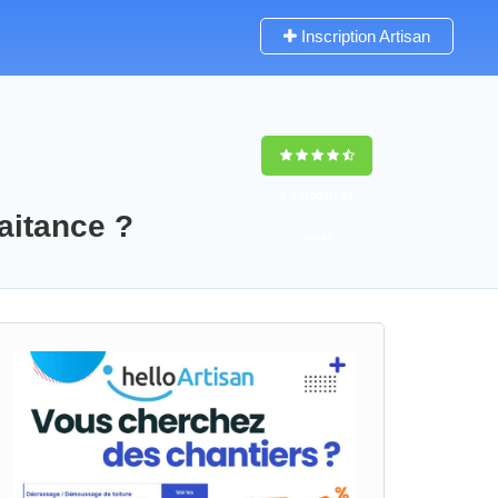
Inscription Artisan
9,5
(100%)
55
aitance ?
votes