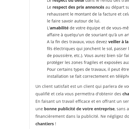
Le
respect du délai
dans le rendu des trav
Le
respect des prix annoncés
au départ su
rehaussent le montant de la facture et ce
le faire savoir autour de lui.
L'
amabilité
de votre équipe et de vous-même
affaire à quelqu'un de souriant qu'à un ar
A la fin des travaux, vous devez
veiller à l
fils électriques qui jonchent le sol, passer
de poussière, etc.). Vous aurez bien sûr fai
protéger les zones fragiles et exposées au
Pour certains types de travaux, il peut êtr
installation se fait correctement en télép
Un client satisfait est un client qui parlera de
qualifié et cela vous permettra d'obtenir des
cha
En faisant un travail efficace et en offrant un se
une
bonne publicité de votre entreprise
, sans 
financièrement dans la publicité. Ne négligez d
chantiers
!