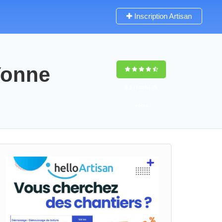
Inscription Artisan
Yonne
9,5
(100%)
79
votes