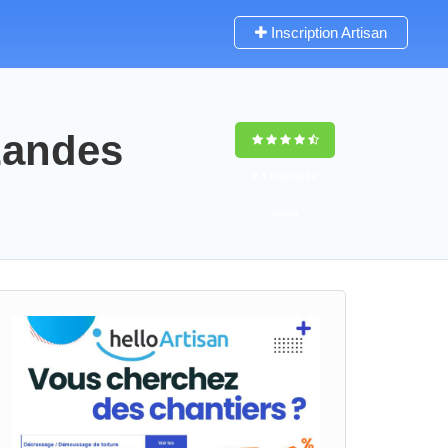
Inscription Artisan
 Landes
9,5
(100%)
80
votes