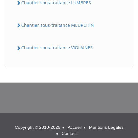
Chantier sous-traitance LUMBRES
Chantier sous-traitance MEURCHIN
Chantier sous-traitance VIOLAINES
BatiWebPro
B
Assistant en ligne
B
Copyright © 2010-2025
Accueil
Mentions Légales
Contact
BatiWebPro