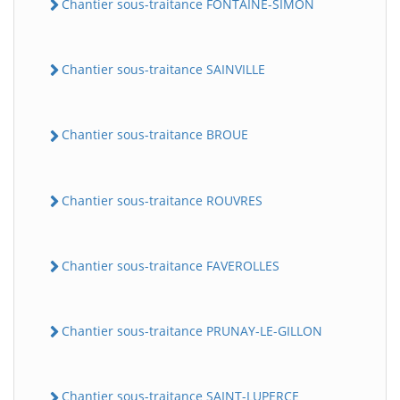
Chantier sous-traitance FONTAINE-SIMON
Chantier sous-traitance SAINVILLE
Chantier sous-traitance BROUE
Chantier sous-traitance ROUVRES
BatiWebPro
B
Assistant en ligne
Chantier sous-traitance FAVEROLLES
B
Chantier sous-traitance PRUNAY-LE-GILLON
BatiWebPro
Chantier sous-traitance SAINT-LUPERCE