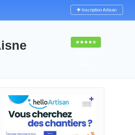
Inscription Artisan
Aisne
9,5
(100%)
79
votes