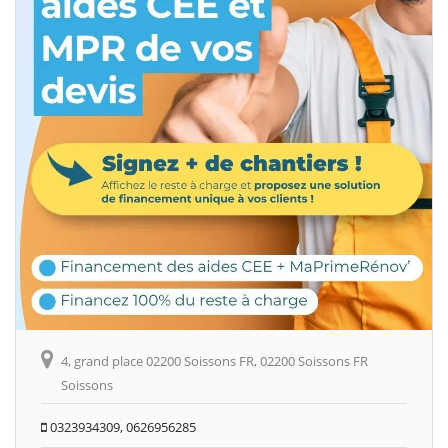
4, grand place 02200 Soissons FR, 02200 Soissons FR
Soissons
0323934309, 0626956285