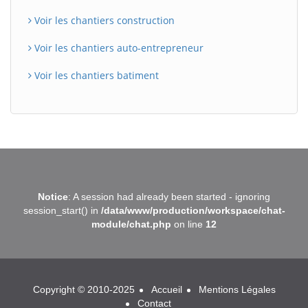
Voir les chantiers construction
Voir les chantiers auto-entrepreneur
Voir les chantiers batiment
BatiWebPro
B
Notice
: A session had already been started - ignoring
Assistant en ligne
session_start() in
/data/www/production/workspace/chat-
module/chat.php
on line
12
B
Copyright © 2010-2025
Accueil
Mentions Légales
Contact