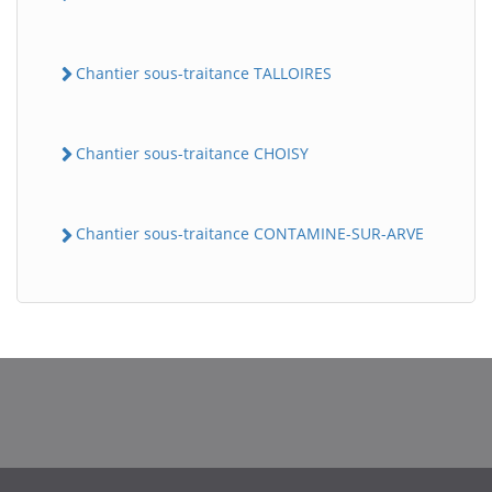
Chantier sous-traitance TALLOIRES
Chantier sous-traitance CHOISY
Chantier sous-traitance CONTAMINE-SUR-ARVE
BatiWebPro
B
Assistant en ligne
B