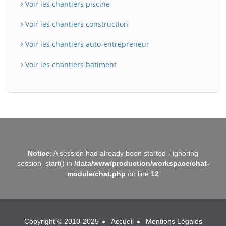
Voir les chantiers piscine
Voir les chantiers construction
Voir les chantiers auto-entrepreneur
Voir les chantiers batiment
BatiWebPro
B
Notice
: A session had already been started - ignoring
Assistant en ligne
session_start() in
/data/www/production/workspace/chat-
module/chat.php
on line
12
B
Copyright © 2010-2025
Accueil
Mentions Légales