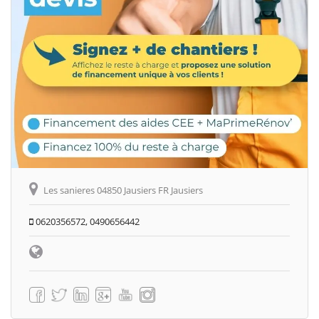
Les sanieres 04850 Jausiers FR Jausiers
0620356572, 0490656442