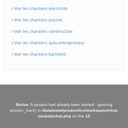
Voir les chantiers electricite
Voir les chantiers piscine
Voir les chantiers construction
Voir les chantiers auto-entrepreneur
Voir les chantiers batiment
BatiWebPro
B
Notice
: A session had already been started - ignoring
Assistant en ligne
session_start() in
/data/www/production/workspace/chat-
module/chat.php
on line
12
B