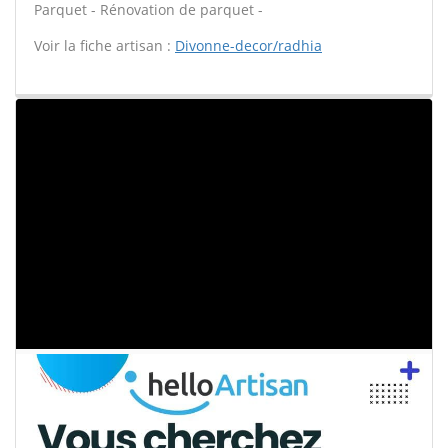
Parquet - Rénovation de parquet -
Voir la fiche artisan :
Divonne-decor/radhia