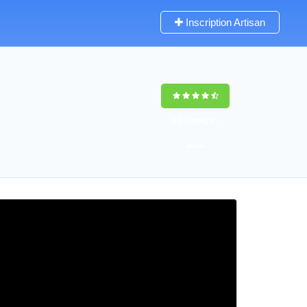
Inscription Artisan
9,5
(100%)
81
votes