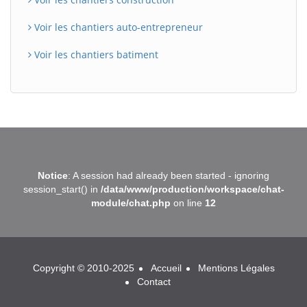
Voir les chantiers auto-entrepreneur
Voir les chantiers batiment
BatiWebPro
B
Notice
: A session had already been started - ignoring
Assistant en ligne
session_start() in
/data/www/production/workspace/chat-
module/chat.php
on line
12
B
Copyright © 2010-2025
Accueil
Mentions Légales
Contact
BatiWebPro