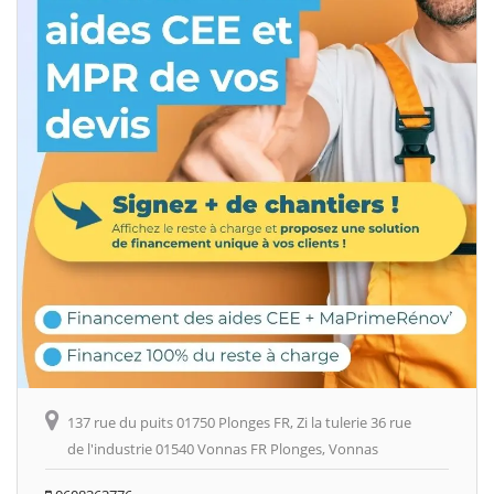
137 rue du puits 01750 Plonges FR, Zi la tulerie 36 rue
de l'industrie 01540 Vonnas FR Plonges, Vonnas