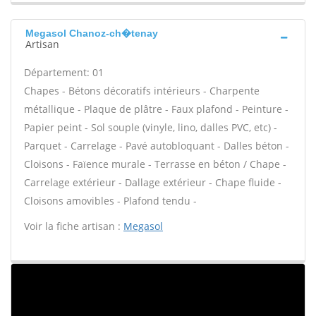
Megasol Chanoz-ch�tenay
Artisan
Département: 01
Chapes - Bétons décoratifs intérieurs - Charpente
métallique - Plaque de plâtre - Faux plafond - Peinture -
Papier peint - Sol souple (vinyle, lino, dalles PVC, etc) -
Parquet - Carrelage - Pavé autobloquant - Dalles béton -
Cloisons - Faïence murale - Terrasse en béton / Chape -
Carrelage extérieur - Dallage extérieur - Chape fluide -
Cloisons amovibles - Plafond tendu -
Voir la fiche artisan :
Megasol