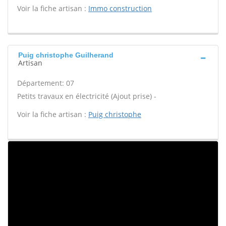
Voir la fiche artisan :
Immo construction
Puig christophe Guilherand
Artisan
Département: 07
Petits travaux en électricité (Ajout prise) -
Voir la fiche artisan :
Puig christophe