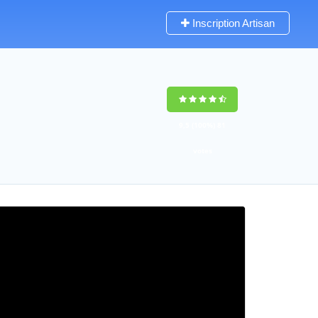
Inscription Artisan
9,5
(100%)
81
votes