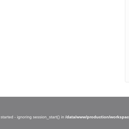
started - ignoring session_start() in
/data/www/production/workspac