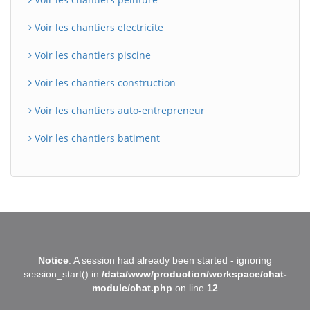
Voir les chantiers electricite
Voir les chantiers piscine
Voir les chantiers construction
Voir les chantiers auto-entrepreneur
Voir les chantiers batiment
BatiWebPro
B
Notice
: A session had already been started - ignoring
Assistant en ligne
session_start() in
/data/www/production/workspace/chat-
module/chat.php
on line
12
B