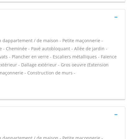
n dappartement / de maison - Petite maçonnerie -
 - Cheminée - Pavé autobloquant - Allée de jardin -
ats - Plancher en verre - Escaliers métalliques - Faïence
xtérieur - Dallage extérieur - Gros oeuvre (Extension
 maçonnerie - Construction de murs -
n dappartement / de maison - Petite maçonnerie -