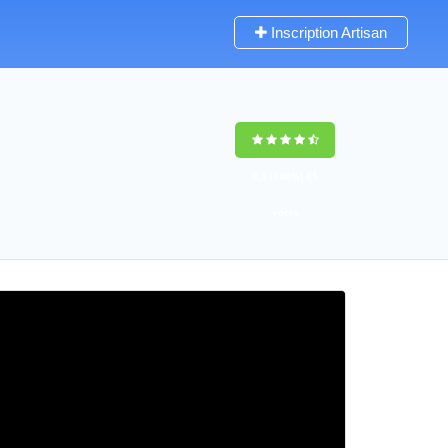
Inscription Artisan
9,5
(100%)
81
votes