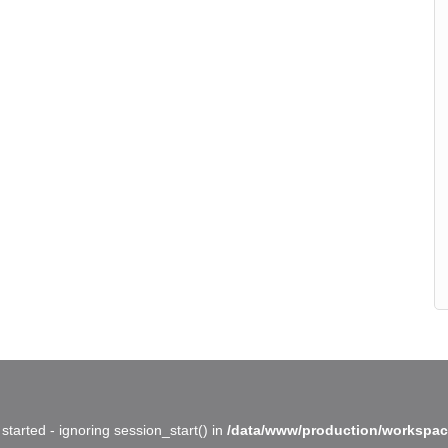
started - ignoring session_start() in
/data/www/production/workspac