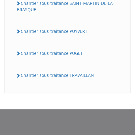
Chantier sous-traitance SAINT-MARTIN-DE-LA-
BRASQUE
Chantier sous-traitance PUYVERT
Chantier sous-traitance PUGET
BatiWebPro
B
Chantier sous-traitance TRAVAILLAN
Assistant en ligne
B
BatiWebPro