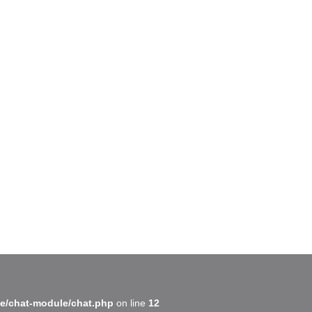
BatiWebPro
B
Assistant en ligne
B
e/chat-module/chat.php
on line
12