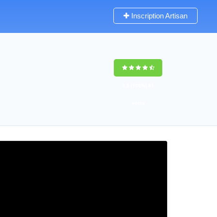
Inscription Artisan
9,5
(100%)
81
votes