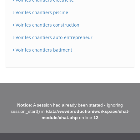
Voir les chantiers piscine
Voir les chantiers construction
Voir les chantiers auto-entrepreneur
Voir les chantiers batiment
BatiWebPro
B
Notice
: A session had already been started - ignoring
Assistant en ligne
session_start() in
/data/www/production/workspace/chat-
module/chat.php
on line
12
B