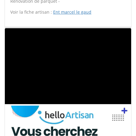
Rénovation de parquet -
Voir la fiche artisan :
Ent marcel le gaud