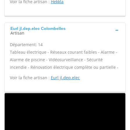
Voir la fiche artisan :
Hekkla
Eurl jl.dep.elec Colombelles
Artisan
Département: 14
Tableau électrique - Réseaux courant faibles - Alarme -
Alarme de piscine - Vidéosurveillance - Sécurité
incendie - Rénovation électrique complète ou partielle -
Voir la fiche artisan :
Eurl jl.dep.elec