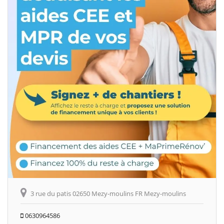
3 rue du patis 02650 Mezy-moulins FR Mezy-moulins
0630964586