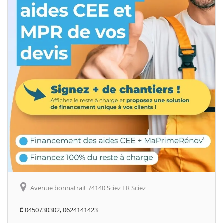
Avenue bonnatrait 74140 Sciez FR Sciez
0450730302, 0624141423