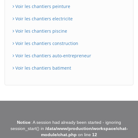
Voir les chantiers peinture
Voir les chantiers electricite
Voir les chantiers piscine
Voir les chantiers construction
Voir les chantiers auto-entrepreneur
Voir les chantiers batiment
BatiWebPro
B
Notice
: A session had already been started - ignoring
Assistant en ligne
session_start() in
/data/www/production/workspace/chat-
module/chat.php
on line
12