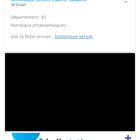
Artisan
Département: 30
Panneaux photovoltaïques -
Voir la fiche artisan :
Dominique verson