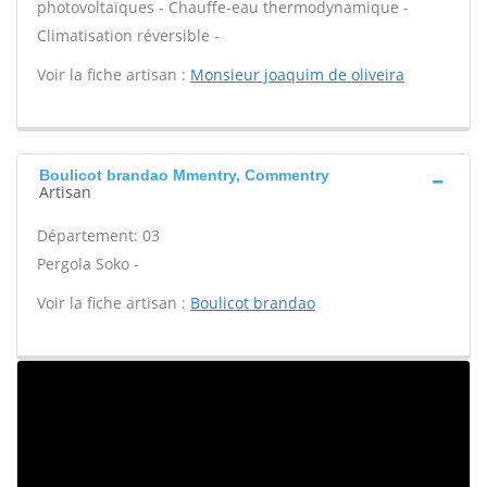
photovoltaïques - Chauffe-eau thermodynamique -
Climatisation réversible -
Voir la fiche artisan :
Monsieur joaquim de oliveira
Boulicot brandao Mmentry, Commentry
Artisan
Département: 03
Pergola Soko -
Voir la fiche artisan :
Boulicot brandao