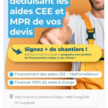
2033 route de st etienne la thillaye 14800 TourgÉville
FR TourgÉville