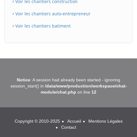
Voir les chantiers construction
Voir les chantiers auto-entrepreneur
Voir les chantiers batiment
BatiWebPro
B
Notice
: A session had already been started - ignoring
Assistant en ligne
session_start() in
/data/www/production/workspace/chat-
module/chat.php
on line
12
B
Copyright © 2010-2025
Accueil
Mentions Légales
Contact