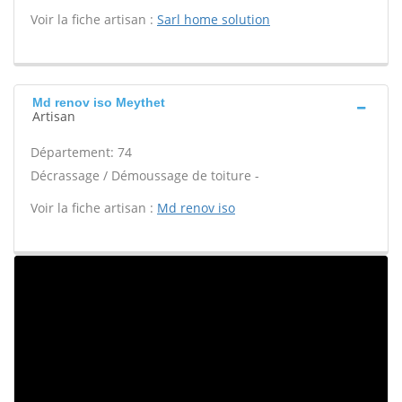
Voir la fiche artisan :
Sarl home solution
Md renov iso Meythet
Artisan
Département: 74
Décrassage / Démoussage de toiture -
Voir la fiche artisan :
Md renov iso